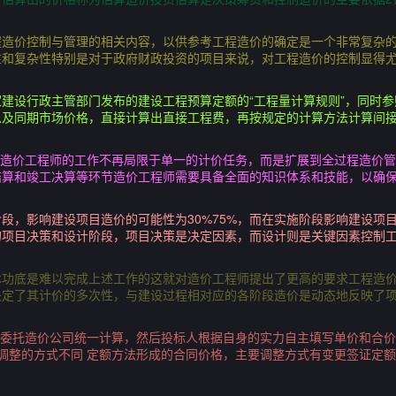
程造价控制与管理的相关内容，以供参考工程造价的确定是一个非常复杂
性和复杂性特别是对于政府财政投资的项目来说，对工程造价的控制显得
建设行政主管部门发布的建设工程预算定额的“工程量计算规则”，同时
息及同期市场价格，直接计算出直接工程费，再按规定的计算方法计算间
，造价工程师的工作不再局限于单一的计价任务，而是扩展到全过程造价
算和竣工决算等环节造价工程师需要具备全面的知识体系和技能，以确保
段，影响建设项目造价的可能性为30%75%，而在实施阶段影响建设项目
的项目决策和设计阶段，项目决策是决定因素，而设计则是关键因素控制
术功底是难以完成上述工作的这就对造价工程师提出了更高的要求工程造
决定了其计价的多次性，与建设过程相对应的各阶段造价是动态地反映了
火委托造价公司统一计算，然后投标人根据自身的实力自主填写单价和合
调整的方式不同 定额方法形成的合同价格，主要调整方式有变更签证定