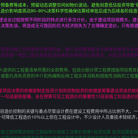
预备费等成本，预留动态调整空间如物价波动，避免刻意低估投资导致“
造价影响度高达80–90%决策科学性确保估算经审批后成为后续各阶段
在建设全过程按照不同阶段的特点进行多次计价，由于建设项目规模大，建
旦决策失误，将造成无可挽回的巨大经济损失为了合理确定造价，只有按
商签定的施工合同条款为原则因此，施工合同管理是业主和承包商双方从
态的管理一明显工程价款条款这些条款含有明显价款责任，约定必须清晰明
标人提供的工程量清单所需的全部费用，包括分部分项工程费措施项目费其
行或委托具有资质的中介机构编制反映工程实体消耗和措施性消耗的工程
价是项目决策的依据是制定投资计划和控制投资的依据是筹集建设资金的依
一句话是赔是赚，全在预算可见工程造价的重要性13目前施工阶段造价
项目造价控制的关键与重点尽管设计费在建设工程费用中所占比例不大，一
计可降低工程造价10％以上但在工程设计中，不少设计人员重技术轻经济
施工图预算合同价工程结算价格竣工决算价格等1投资估算 投资估算是
估算出的价格称为估算造价投资估算是决策筹资和控制造价的主要依据2