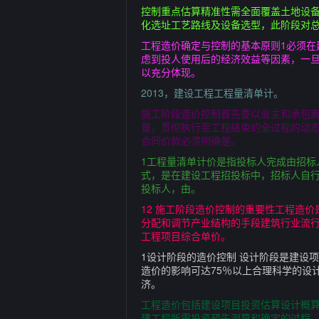
控制重点估算精准性需全面覆盖土地设备
化选址工艺路线及设备选型，此阶段对总
工程造价确定与控制的基本原则1必须
虑到投人使用后的经济效益等因素，一
以充分体现。
2013，建设工程工程量清单计。
施工阶段造价控制首先要以业主和承包
督，贯彻执行至工程结束的全过程的动
合同价款必须明确是。
1工程量清单计价是指投标人完成由招
式，是在建设工程招投标中，招标人自
投标人，由。
12 施工阶段造价控制的重要性工程造
分配和调节产业结构的手段建筑行业流行
工程项目综合单价。
1设计阶段的造价控制 设计阶段是建设
造价的影响可达75％以上合理科学的设
济。
工程造价包括建设项目投资估算设计概算
建工程所需投资预先测算和确定的过程，