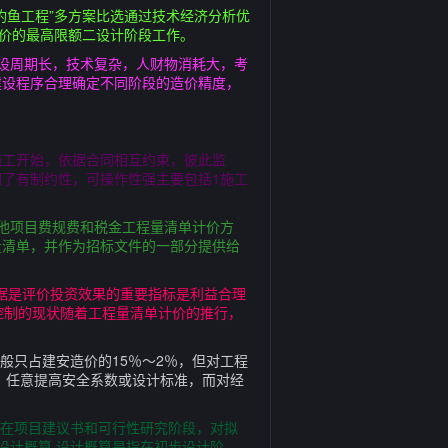
钓鱼工程”多方案比选通过技术经济分析优
造价的最高限额二设计阶段工作。
设周期长，技术复杂，人财物消耗大，考
建设程序合理确定不同阶段的造价精度，
施工开始，依据合同相互约束，彼此监
了有制约性，可操作性强主要包括1施工
他项目费规费和税金工程量清单计价方
量清单，并作为招标文件的一部分提供给
据是评价投资效果的重要指标是利益合理
控制的现状随着工程量清单计价的推行，
般只占建安造价的15％～2％，但对工程
，任意提高安全系数或设计标准，而对经
指在项目建议书和可行性研究阶段，对拟
设计概算 设计概算是指在初步设计阶