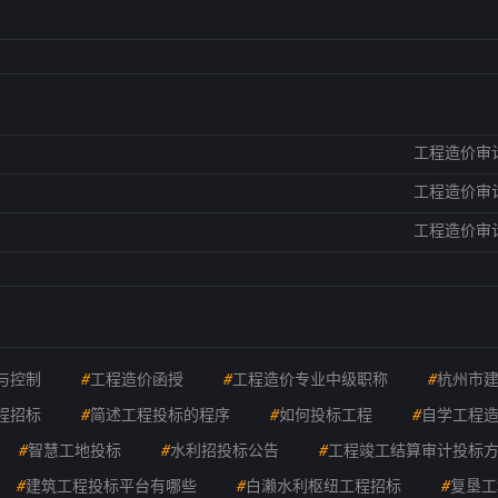
工程造价审
工程造价审
工程造价审
与控制
#
工程造价函授
#
工程造价专业中级职称
#
杭州市
程招标
#
简述工程投标的程序
#
如何投标工程
#
自学工程
#
智慧工地投标
#
水利招投标公告
#
工程竣工结算审计投标
#
建筑工程投标平台有哪些
#
白濑水利枢纽工程招标
#
复垦工