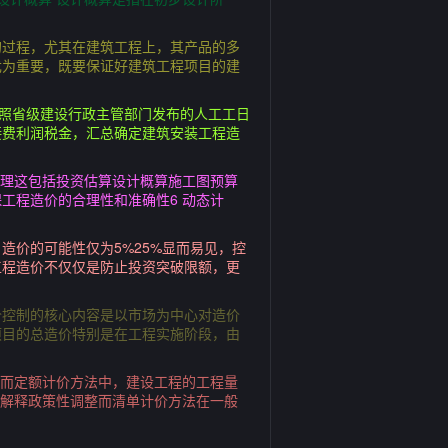
的过程，尤其在建筑工程上，其产品的多
尤为重要，既要保证好建筑工程项目的建
参照省级建设行政主管部门发布的人工工日
接费利润税金，汇总确定建筑安装工程造
管理这包括投资估算设计概算施工图预算
工程造价的合理性和准确性6 动态计
造价的可能性仅为5%25%显而易见，控
工程造价不仅仅是防止投资突破限额，更
价控制的核心内容是以市场为中心对造价
项目的总造价特别是在工程实施阶段，由
价而定额计价方法中，建设工程的工程量
额解释政策性调整而清单计价方法在一般