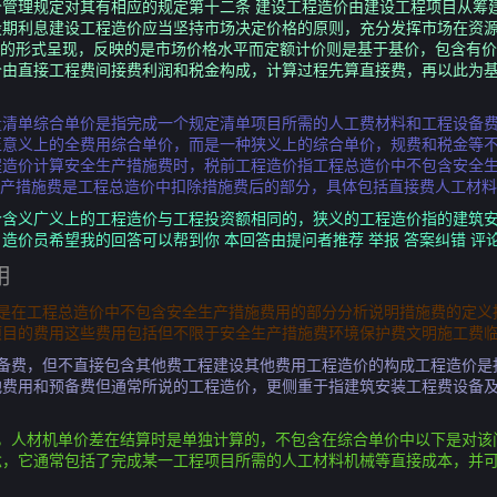
管理规定对其有相应的规定第十二条 建设工程造价由建设工程项目从筹
设期利息建设工程造价应当坚持市场决定价格的原则，充分发挥市场在资
价的形式呈现，反映的是市场价格水平而定额计价则是基于基价，包含有价
价由直接工程费间接费利润和税金构成，计算过程先算直接费，再以此为
量清单综合单价是指完成一个规定清单项目所需的人工费材料和工程设备
正意义上的全费用综合单价，而是一种狭义上的综合单价，规费和税金等
程造价计算安全生产措施费时，税前工程造价指工程总造价中不包含安全
生产措施费是工程总造价中扣除措施费后的部分，具体包括直接费人工材
个含义广义上的工程造价与工程投资额相同的，狭义的工程造价指的建筑
价员希望我的回答可以帮到你 本回答由提问者推荐 举报 答案纠错 评论 
用
的是在工程总造价中不包含安全生产措施费用的部分分析说明措施费的定义
项目的费用这些费用包括但不限于安全生产措施费环境保护费文明施工费
预备费，但不直接包含其他费工程建设其他费用工程造价的构成工程造价是
他费用和预备费但通常所说的工程造价，更侧重于指建筑安装工程费设备
差，人材机单价差在结算时是单独计算的，不包含在综合单价中以下是对该
念，它通常包括了完成某一工程项目所需的人工材料机械等直接成本，并