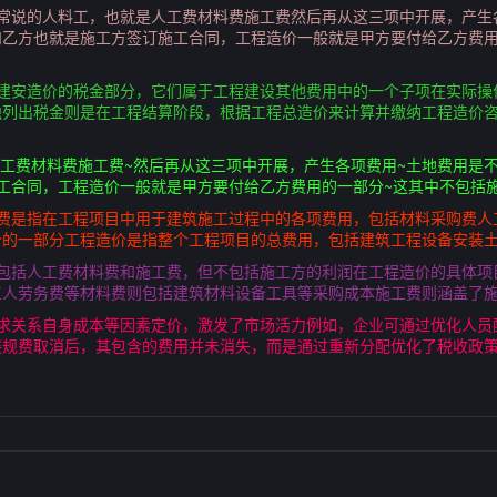
般常说的人料工，也就是人工费材料费施工费然后再从这三项中开展，产生
和乙方也就是施工方签订施工合同，工程造价一般就是甲方要付给乙方费
程建安造价的税金部分，它们属于工程建设其他费用中的一个子项在实际操
独列出税金则是在工程结算阶段，根据工程总造价来计算并缴纳工程造价
人工费材料费施工费~然后再从这三项中开展，产生各项费用~土地费用是
工合同，工程造价一般就是甲方要付给乙方费用的一部分~这其中不包括
安费是指在工程项目中用于建筑施工过程中的各项费用，包括材料采购费人
价的一部分工程造价是指整个工程项目的总费用，包括建筑工程设备安装
用包括人工费材料费和施工费，但不包括施工方的利润在工程造价的具体项
工人劳务费等材料费则包括建筑材料设备工具等采购成本施工费则涵盖了
供求关系自身成本等因素定价，激发了市场活力例如，企业可通过优化人员
展规费取消后，其包含的费用并未消失，而是通过重新分配优化了税收政