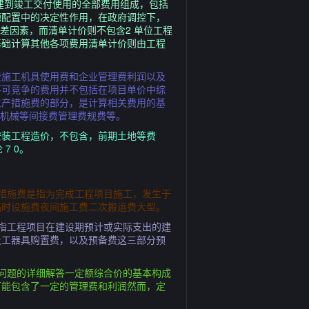
建到竣工交付使用的全部费用组成，包括
源配置中的决定性作用，在政府调控下，
差因素，而清单计价则不包含2 单位工程
基础计算其他各项费用清单计价则由工程
费施工机具使用费和企业管理费利润以及
不可竞争的费用并不包括在项目单价中综
生产措施费的部分，是计算相关费用的基
料机械等间接费管理费规费等。
安装工程造价，不包含，前期土地等费
7 0。
措施费是指为完成工程项目施工，发生于
临时设施费夜间施工费二次搬运费大型。
指工程项目在建设期预计或实际支出的建
及工器具购置费，以及预备费这三部分预
问题的详细解答一定额综合价的基本构成
可能包含了一定的管理费和利润然而，定